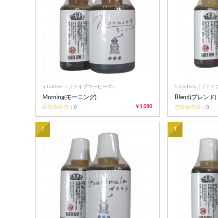
ショップ情報
5 Coffees（ファイブコーヒーズ）
5 Coffees（フ
Morning(モーニング)
Blend(ブレンド)
￥1,080
：0
：0
1
1