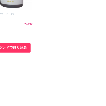
ァイブコーヒーズ）
だ
ー
￥1,080
あ
た
。
ランドで絞り込み