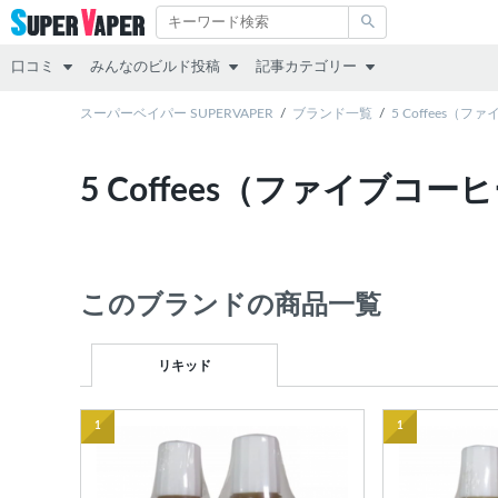
口コミ
みんなのビルド投稿
記事カテゴリー
スターターキット
スーパーベイパー SUPERVAPER
RDA
その他
ブランド一覧
5 Coffees（
MOD（VAPE本体）
RTA
レビュー
5 Coffees（ファイブコー
アトマイザー
RDTA
リキッド
リキッド
すべて
スターターキット
このブランドの商品一覧
MOD
アトマイザー
リキッド
互換機
1
1
コラム
POD