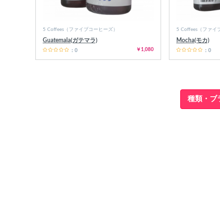
5 Coffees（ファイブコーヒーズ）
5 Coffees（フ
各条件を指定したら、下の検索ボタンを押してく
Guatemala(ガテマラ)
Mocha(モカ)
さい。お探しの商品が見つからない場合データベ
￥1,080
：0
：0
スに該当の商品がまだ登録されていない可能性が
ります。スーパーベイパー運営に
お問い合わせ
い
だければ、速やかに登録対応させていただきます
現在の絞り込み条件をすべてクリア
種類・ブ