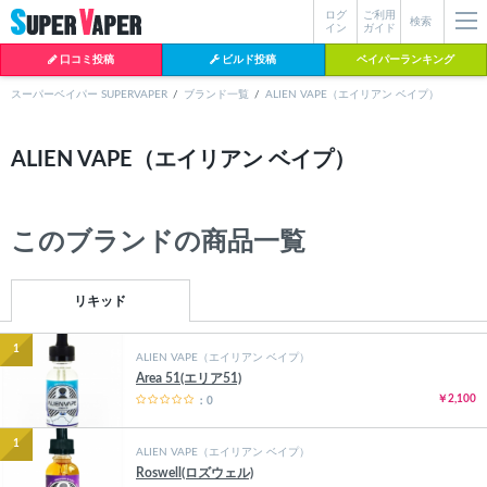
ログ
ご利用
絞り込み検索
検索
イン
ガイド
口コミ投稿
ビルド投稿
ベイパーランキング
スーパーベイパー SUPERVAPER
ブランド一覧
ALIEN VAPE（エイリアン ベイプ）
各条件を指定したら、下の検索ボタンを押してください。お探しの商品が
ALIEN VAPE（エイリアン ベイプ）
よく検索されているワード
見つからない場合データベースに該当の商品がまだ登録されていない可能
性があります。スーパーベイパー運営に
お問い合わせ
いただければ、速や
BI-SO（ビソー）
mtl rda
MTL RDA
かに登録対応させていただきます。
クラプトン
現在の絞り込み条件をすべてクリア
このブランドの商品一覧
18650
melo
2026
istick
2025
hiliq
TOBACC
MENTHOL(タバコメンソール)
リキッド
1
ALIEN VAPE（エイリアン ベイプ）
Area 51(エリア51)
￥2,100
：0
1
ALIEN VAPE（エイリアン ベイプ）
Roswell(ロズウェル)