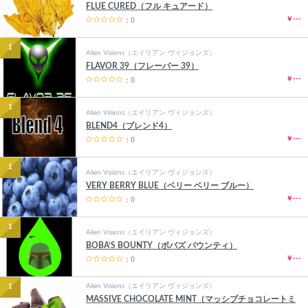
FLUE CURED（フル キュアード）
￥---
：0
1
Alien Visions（エイリアン ヴィジョンズ）
FLAVOR 39（フレーバー 39）
￥---
：0
1
Alien Visions（エイリアン ヴィジョンズ）
BLEND4（ブレンド4）
￥---
：0
1
Alien Visions（エイリアン ヴィジョンズ）
VERY BERRY BLUE（ベリー ベリー ブルー）
￥---
：0
1
Alien Visions（エイリアン ヴィジョンズ）
BOBA’S BOUNTY（ボバズ バウンティ）
￥---
：0
Alien Visions（エイリアン ヴィジョンズ）
1
MASSIVE CHOCOLATE MINT（マッシブチョコレートミ