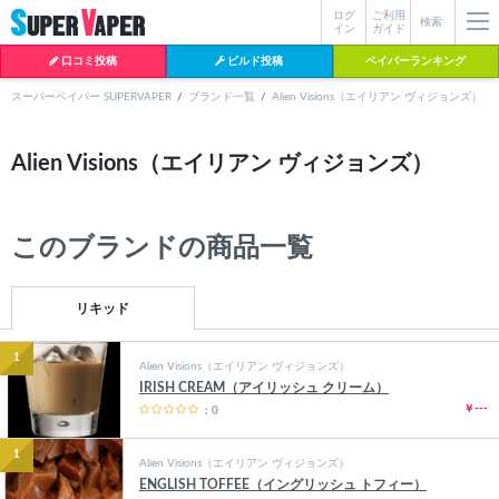
ログ
ご利用
絞り込み検索
検索
イン
ガイド
口コミ投稿
ビルド投稿
ベイパーランキング
スーパーベイパー SUPERVAPER
ブランド一覧
Alien Visions（エイリアン ヴィジョンズ）
各条件を指定したら、下の検索ボタンを押してください。お探しの商品が
Alien Visions（エイリアン ヴィジョンズ）
よく検索されているワード
見つからない場合データベースに該当の商品がまだ登録されていない可能
性があります。スーパーベイパー運営に
お問い合わせ
いただければ、速や
BI-SO（ビソー）
mtl rda
MTL RDA
かに登録対応させていただきます。
クラプトン
現在の絞り込み条件をすべてクリア
このブランドの商品一覧
18650
melo
istick
2026
2025
hiliq
TOBACC
MENTHOL(タバコメンソール)
リキッド
1
Alien Visions（エイリアン ヴィジョンズ）
IRISH CREAM（アイリッシュ クリーム）
￥---
：0
1
Alien Visions（エイリアン ヴィジョンズ）
ENGLISH TOFFEE（イングリッシュ トフィー）