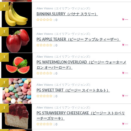
1
Alien Visions（エイリアン ヴィジョンズ）
BANANA SLURRY（バナナ スラリー）
￥---
：0
1
Alien Visions（エイリアン ヴィジョンズ）
PG APPLE TEASER（ピージー アップル ティーザー）
￥---
：0
Alien Visions（エイリアン ヴィジョンズ）
1
PG WATERMELON OVERLOAD（ピージー ウォーターメ
ロン オーバーロード）
￥---
：0
1
Alien Visions（エイリアン ヴィジョンズ）
PG SWEET TART（ピージー スイートタルト）
￥---
：0
Alien Visions（エイリアン ヴィジョンズ）
1
PG STRAWBERRY CHEESECAKE（ピージー ストロベリ
ーチーズケーキ）
￥---
：0