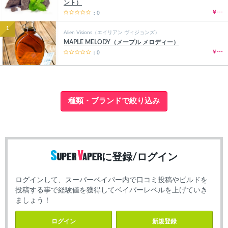
ント）
￥---
：0
1
Alien Visions（エイリアン ヴィジョンズ）
MAPLE MELODY（メープル メロディー）
￥---
：0
種類・ブランドで絞り込み
に登録/ログイン
ログインして、スーパーベイパー内で口コミ投稿やビルドを
投稿する事で経験値を獲得してベイパーレベルを上げていき
ましょう！
ログイン
新規登録