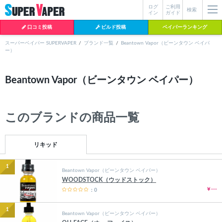
ログ
ご利用
絞り込み検索
検索
イン
ガイド
口コミ投稿
ビルド投稿
ベイパーランキング
スーパーベイパー SUPERVAPER
ブランド一覧
Beantown Vapor（ビーンタウン ベイパ
ー）
各条件を指定したら、下の検索ボタンを押してください。お探しの商品が
よく検索されているワード
見つからない場合データベースに該当の商品がまだ登録されていない可能
Beantown Vapor（ビーンタウン ベイパー）
性があります。スーパーベイパー運営に
お問い合わせ
いただければ、速や
BI-SO（ビソー）
mtl rda
MTL RDA
かに登録対応させていただきます。
クラプトン
現在の絞り込み条件をすべてクリア
このブランドの商品一覧
18650
melo
2026
istick
2025
hiliq
TOBACC
MENTHOL(タバコメンソール)
リキッド
1
Beantown Vapor（ビーンタウン ベイパー）
WOODSTOCK（ウッドストック）
￥---
：0
1
Beantown Vapor（ビーンタウン ベイパー）