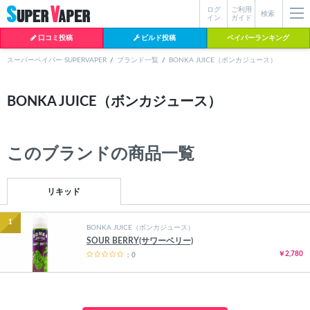
ログ
ご利用
絞り込み検索
検索
イン
ガイド
口コミ投稿
ビルド投稿
ベイパーランキング
スーパーベイパー SUPERVAPER
ブランド一覧
BONKA JUICE（ボンカジュース）
各条件を指定したら、下の検索ボタンを押してください。お探しの商品が
BONKA JUICE（ボンカジュース）
よく検索されているワード
見つからない場合データベースに該当の商品がまだ登録されていない可能
性があります。スーパーベイパー運営に
お問い合わせ
いただければ、速や
BI-SO（ビソー）
mtl rda
MTL RDA
かに登録対応させていただきます。
クラプトン
現在の絞り込み条件をすべてクリア
このブランドの商品一覧
18650
melo
istick
2026
2025
hiliq
TOBACC
MENTHOL(タバコメンソール)
リキッド
1
BONKA JUICE（ボンカジュース）
SOUR BERRY(サワーベリー)
￥2,780
：0