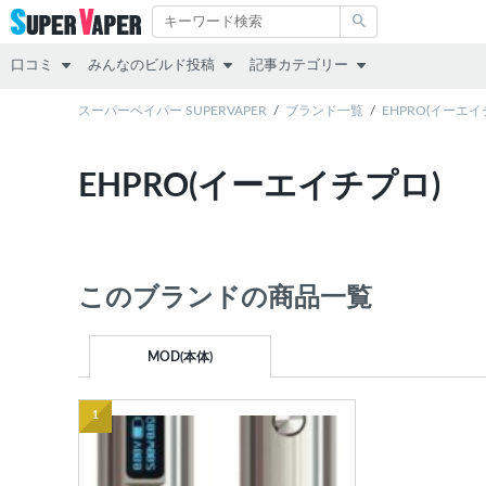
口コミ
みんなのビルド投稿
記事カテゴリー
スターターキット
スーパーベイパー SUPERVAPER
RDA
その他
ブランド一覧
EHPRO(イーエイ
MOD（VAPE本体）
RTA
レビュー
EHPRO(イーエイチプロ)
アトマイザー
RDTA
リキッド
リキッド
すべて
スターターキット
このブランドの商品一覧
MOD
アトマイザー
MOD(本体)
互換機
1
コラム
POD