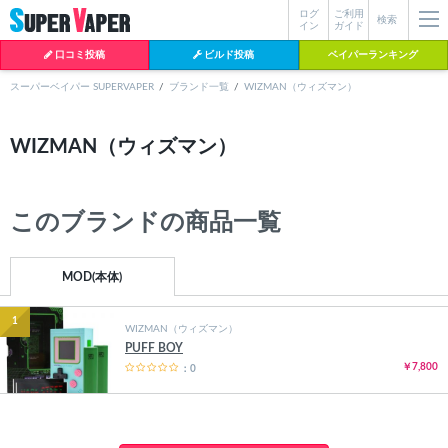
ログ
ご利用
絞り込み検索
検索
イン
ガイド
口コミ投稿
ビルド投稿
ベイパーランキング
スーパーベイパー SUPERVAPER
ブランド一覧
WIZMAN（ウィズマン）
各条件を指定したら、下の検索ボタンを押してください。お探しの商品が
WIZMAN（ウィズマン）
よく検索されているワード
見つからない場合データベースに該当の商品がまだ登録されていない可能
性があります。スーパーベイパー運営に
お問い合わせ
いただければ、速や
BI-SO（ビソー）
mtl rda
MTL RDA
かに登録対応させていただきます。
クラプトン
現在の絞り込み条件をすべてクリア
このブランドの商品一覧
18650
melo
2026
istick
2025
hiliq
TOBACC
MENTHOL(タバコメンソール)
MOD(本体)
1
WIZMAN（ウィズマン）
PUFF BOY
￥7,800
：0