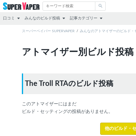
口コミ
みんなのビルド投稿
記事カテゴリー
スターターキット
スーパーベイパー SUPERVAPER
RDA
その他
みんなのアトマイザーのビルド・
MOD（VAPE本体）
RTA
レビュー
アトマイザー別ビルド投稿
アトマイザー
RDTA
リキッド
リキッド
すべて
スターターキット
The Troll RTAのビルド投稿
MOD
アトマイザー
このアトマイザーにはまだ
互換機
ビルド・セッティングの投稿がありません。
コラム
他のビルド・
POD