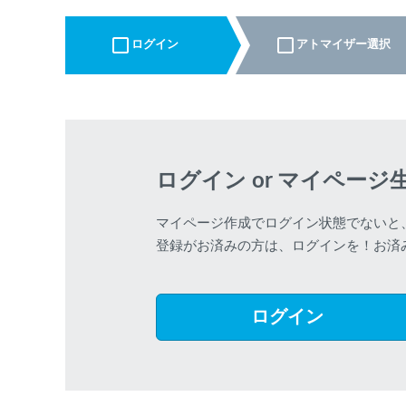
ログイン
アトマイザー選択
各条件を指定したら、下の検索ボタンを押してく
さい。お探しの商品が見つからない場合データベ
スに該当の商品がまだ登録されていない可能性が
ります。スーパーベイパー運営に
お問い合わせ
い
だければ、速やかに登録対応させていただきます
現在の絞り込み条件をすべてクリア
ログイン or マイページ
マイページ作成でログイン状態でないと
登録がお済みの方は、ログインを！お済
ログイン