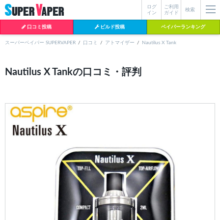
ログ
ご利用
絞り込み検索
検索
イン
ガイド
口コミ投稿
ビルド投稿
ベイパーランキング
スーパーベイパー SUPERVAPER
口コミ
アトマイザー
Nautilus X Tank
各条件を指定したら、下の検索ボタンを押してください。お探しの商品が
Nautilus X Tankの口コミ・評判
よく検索されているワード
見つからない場合データベースに該当の商品がまだ登録されていない可能
性があります。スーパーベイパー運営に
お問い合わせ
いただければ、速や
BI-SO（ビソー）
mtl rda
MTL RDA
かに登録対応させていただきます。
クラプトン
現在の絞り込み条件をすべてクリア
18650
melo
2026
istick
2025
hiliq
TOBACC
MENTHOL(タバコメンソール)