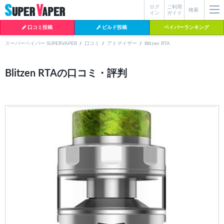
ログ
ご利用
絞り込み検索
検索
イン
ガイド
口コミ投稿
ビルド投稿
ベイパーランキング
スーパーベイパー SUPERVAPER
口コミ
アトマイザー
Blitzen RTA
各条件を指定したら、下の検索ボタンを押してください。お探しの商品が
Blitzen RTAの口コミ・評判
よく検索されているワード
見つからない場合データベースに該当の商品がまだ登録されていない可能
性があります。スーパーベイパー運営に
お問い合わせ
いただければ、速や
BI-SO（ビソー）
mtl rda
MTL RDA
かに登録対応させていただきます。
クラプトン
現在の絞り込み条件をすべてクリア
18650
melo
istick
2026
2025
hiliq
TOBACC
MENTHOL(タバコメンソール)