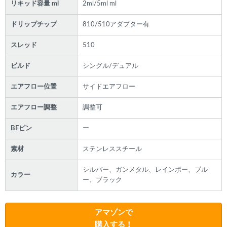
リキッド容量 ml
2ml/5ml ml
ドリップチップ
810/510アダプター有
スレッド
510
ビルド
シングル/デュアル
エアフロー位置
サイドエアフロー
エアフロー調整
調整可
BFピン
ー
素材
ステンレススチール
シルバー、ガンメタル、レインボー、ブル
カラー
ー、ブラック
アマゾンで
購入する！