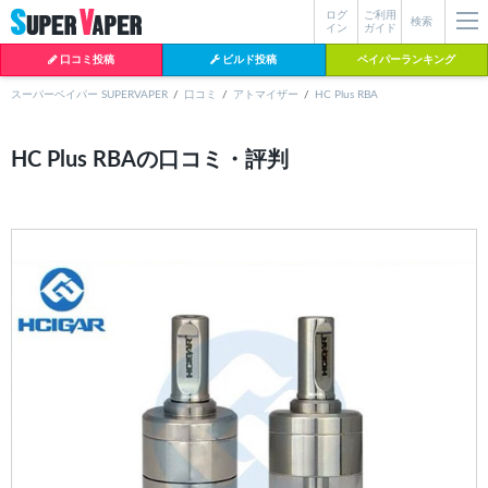
ログ
ご利用
絞り込み検索
検索
イン
ガイド
口コミ投稿
ビルド投稿
ベイパーランキング
スーパーベイパー SUPERVAPER
口コミ
アトマイザー
HC Plus RBA
各条件を指定したら、下の検索ボタンを押してください。お探しの商品が
HC Plus RBAの口コミ・評判
よく検索されているワード
見つからない場合データベースに該当の商品がまだ登録されていない可能
性があります。スーパーベイパー運営に
お問い合わせ
いただければ、速や
BI-SO（ビソー）
mtl rda
MTL RDA
かに登録対応させていただきます。
クラプトン
現在の絞り込み条件をすべてクリア
18650
melo
istick
2026
2025
hiliq
TOBACC
MENTHOL(タバコメンソール)