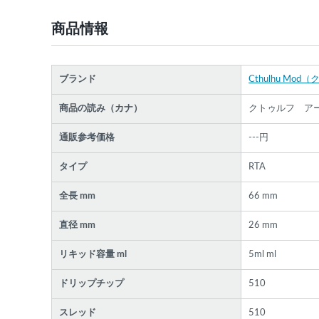
商品情報
ブランド
Cthulhu Mo
商品の読み（カナ）
クトゥルフ アー
通販参考価格
---円
タイプ
RTA
全長 mm
66 mm
直径 mm
26 mm
リキッド容量 ml
5ml ml
ドリップチップ
510
スレッド
510