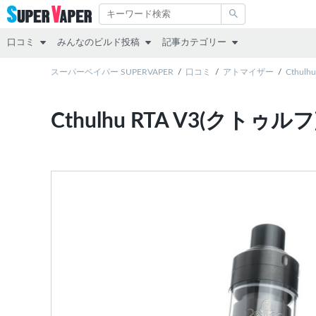
口コミ
みんなのビルド投稿
記事カテゴリー
スターターキット
スーパーベイパー SUPERVAPER
RDA
その他
口コミ
アトマイザー
Cthul
MOD（VAPE本体）
RTA
レビュー
Cthulhu RTA V3(クト
アトマイザー
RDTA
リキッド
リキッド
すべて
スターターキット
MOD
アトマイザー
互換機
コラム
POD