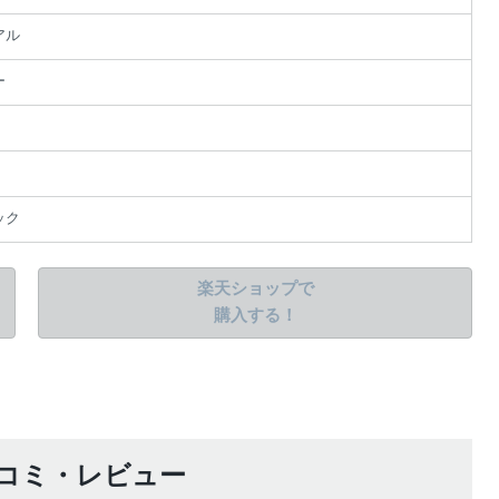
アル
ー
ック
絞り込み検索
楽天ショップで
購入する！
だ
ー
あ
た
。
)の口コミ・レビュー