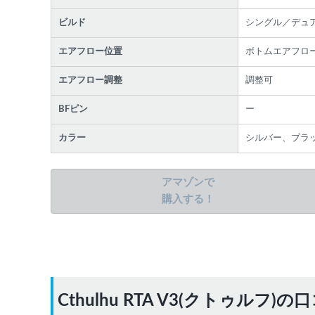
ビルド
シングル／デュ
エアフロー位置
ボトムエアフロ
エアフロー調整
調整可
BFピン
ー
カラー
シルバー、ブラ
アマゾンで
購入する！
各条件を指定したら、下の検索ボタンを押してく
さい。お探しの商品が見つからない場合データベ
スに該当の商品がまだ登録されていない可能性が
ります。スーパーベイパー運営に
お問い合わせ
い
だければ、速やかに登録対応させていただきます
Cthulhu RTA V3(クトゥルフ
現在の絞り込み条件をすべてクリア