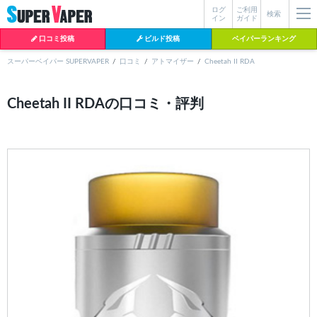
ログ
ご利用
絞り込み検索
検索
イン
ガイド
口コミ投稿
ビルド投稿
ベイパーランキング
スーパーベイパー SUPERVAPER
口コミ
アトマイザー
Cheetah II RDA
各条件を指定したら、下の検索ボタンを押してください。お探しの商品が
Cheetah II RDAの口コミ・評判
よく検索されているワード
見つからない場合データベースに該当の商品がまだ登録されていない可能
性があります。スーパーベイパー運営に
お問い合わせ
いただければ、速や
BI-SO（ビソー）
mtl rda
MTL RDA
かに登録対応させていただきます。
クラプトン
現在の絞り込み条件をすべてクリア
18650
melo
2026
istick
2025
hiliq
TOBACC
MENTHOL(タバコメンソール)