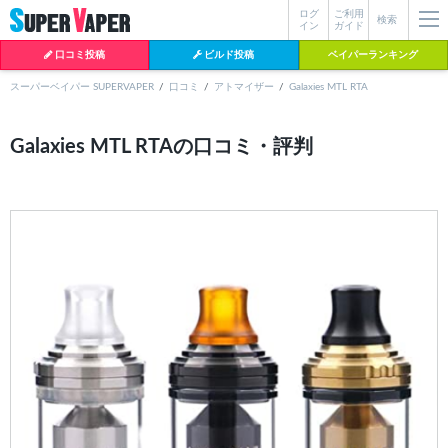
ログ
ご利用
絞り込み検索
検索
イン
ガイド
口コミ投稿
ビルド投稿
ベイパーランキング
スーパーベイパー SUPERVAPER
口コミ
アトマイザー
Galaxies MTL RTA
各条件を指定したら、下の検索ボタンを押してください。お探しの商品が
Galaxies MTL RTAの口コミ・評判
よく検索されているワード
見つからない場合データベースに該当の商品がまだ登録されていない可能
性があります。スーパーベイパー運営に
お問い合わせ
いただければ、速や
BI-SO（ビソー）
mtl rda
MTL RDA
かに登録対応させていただきます。
クラプトン
現在の絞り込み条件をすべてクリア
18650
melo
2026
istick
2025
hiliq
TOBACC
MENTHOL(タバコメンソール)