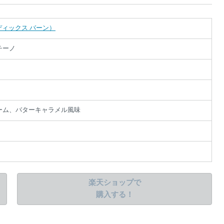
絞り込み検索
n（アディックス バーン）
チーノ
だ
ー
あ
た
。
ーム、バターキャラメル風味
楽天ショップで
購入する！