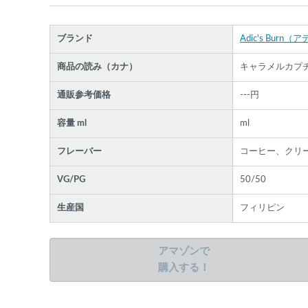
ブランド
Adic's Bur
商品の読み（カナ）
キャラメルカプ
各条件を指定したら、下の検索ボタンを押してく
通販参考価格
---円
さい。お探しの商品が見つからない場合データベ
スに該当の商品がまだ登録されていない可能性が
容量 ml
ml
ります。スーパーベイパー運営に
お問い合わせ
い
だければ、速やかに登録対応させていただきます
フレーバー
コーヒー、クリ
現在の絞り込み条件をすべてクリア
VG/PG
50/50
生産国
フィリピン
アマゾンで
購入する！