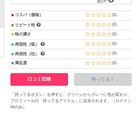
総評:
コスパ（価格）
(0)
(0)
リピート性
味の濃さ
(0)
(0)
再現性（吸）
(0)
再現性（吐）
満足度
(0)
持ってる！
口コミ投稿
「持ってるボタン」を押すと、グリーンからグレーに色が変わり、
プロフィールの「持ってるアイテム」に追加されます。（ログイン
時のみ）