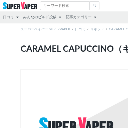
口コミ
みんなのビルド投稿
記事カテゴリー
スターターキット
スーパーベイパー SUPERVAPER
RDA
その他
口コミ
リキッド
CARAMEL
MOD（VAPE本体）
RTA
レビュー
CARAMEL CAPUCC
アトマイザー
RDTA
リキッド
リキッド
すべて
スターターキット
MOD
アトマイザー
互換機
コラム
POD