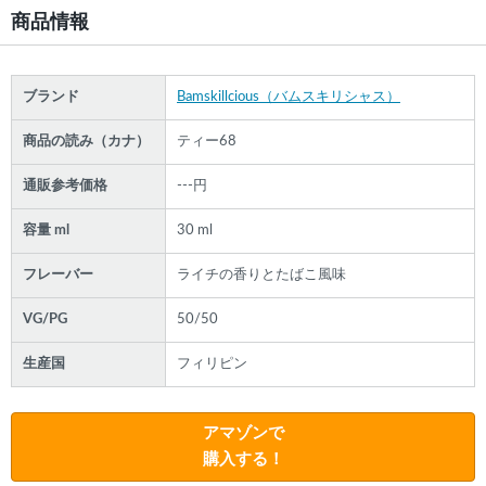
商品情報
ブランド
Bamskillcious（バムスキリシャス）
商品の読み（カナ）
ティー68
通販参考価格
---円
容量 ml
30 ml
フレーバー
ライチの香りとたばこ風味
VG/PG
50/50
生産国
フィリピン
アマゾンで
購入する！