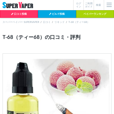
ログ
ご利用
絞り込み検索
検索
イン
ガイド
口コミ投稿
ビルド投稿
ベイパーランキング
スーパーベイパー SUPERVAPER
口コミ
リキッド
T-68（ティー68）
各条件を指定したら、下の検索ボタンを押してください。お探しの商品が
T-68（ティー68）の口コミ・評判
よく検索されているワード
見つからない場合データベースに該当の商品がまだ登録されていない可能
性があります。スーパーベイパー運営に
お問い合わせ
いただければ、速や
BI-SO（ビソー）
mtl rda
MTL RDA
かに登録対応させていただきます。
クラプトン
現在の絞り込み条件をすべてクリア
18650
melo
istick
2026
2025
hiliq
TOBACC
MENTHOL(タバコメンソール)