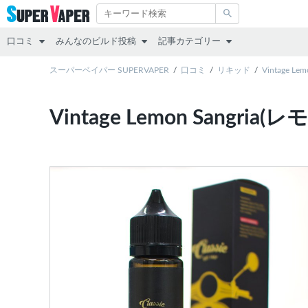
口コミ
みんなのビルド投稿
記事カテゴリー
スターターキット
スーパーベイパー SUPERVAPER
RDA
その他
口コミ
リキッド
Vintage L
MOD（VAPE本体）
RTA
レビュー
Vintage Lemon Sang
アトマイザー
RDTA
リキッド
リキッド
すべて
スターターキット
MOD
アトマイザー
互換機
コラム
POD