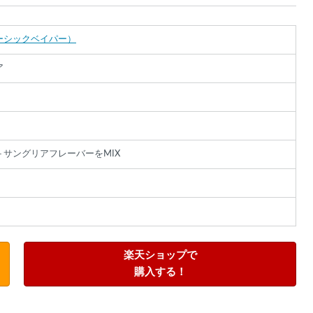
r（ベーシックベイパー）
ア
サングリアフレーバーをMIX
絞り込み検索
楽天ショップで
購入する！
だ
ー