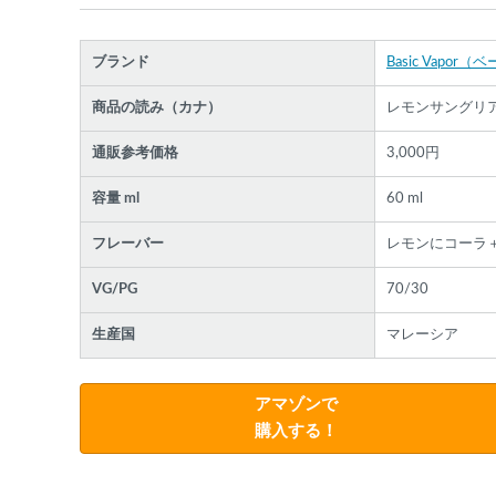
ブランド
Basic Vapo
商品の読み（カナ）
レモンサングリ
通販参考価格
3,000円
容量 ml
60 ml
フレーバー
レモンにコーラ＋
VG/PG
70/30
生産国
マレーシア
アマゾンで
購入する！
各条件を指定したら、下の検索ボタンを押してく
さい。お探しの商品が見つからない場合データベ