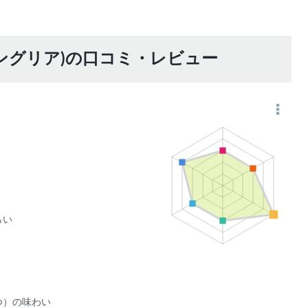
あ
た
。
(レモンサングリア)の口コミ・レビュー
らい
つ）の味わい