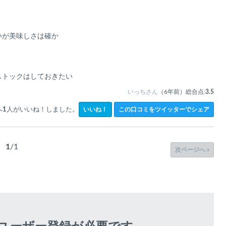
該当する商品があ
いが美味しさは確か
ストックはしておきたい
いっちさん
（6年前）
総合点:
3.5
いいね！
へ
1
人がいいね！しました。
この口コミをツイッターでシェア
1
/1
次ページへ »