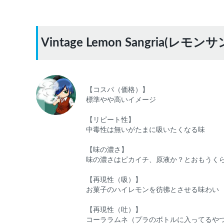
スに該当の商品がまだ登録されていない可能性が
ります。スーパーベイパー運営に
お問い合わせ
い
だければ、速やかに登録対応させていただきます
現在の絞り込み条件をすべてクリア
Vintage Lemon Sangria
【コスパ（価格）】
標準やや高いイメージ
【リピート性】
中毒性は無いがたまに吸いたくなる味
【味の濃さ】
味の濃さはピカイチ、原液か？とおもうく
【再現性（吸）】
お菓子のハイレモンを彷彿とさせる味わい
【再現性（吐）】
コーララムネ（プラのボトルに入ってるや