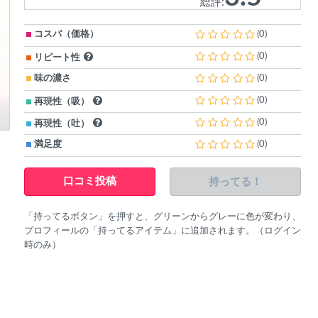
総評:
コスパ（価格）
(0)
(0)
リピート性
味の濃さ
(0)
(0)
再現性（吸）
(0)
再現性（吐）
満足度
(0)
持ってる！
口コミ投稿
「持ってるボタン」を押すと、グリーンからグレーに色が変わり、
プロフィールの「持ってるアイテム」に追加されます。（ログイン
時のみ）