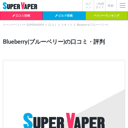
ログ
ご利用
絞り込み検索
検索
イン
ガイド
口コミ投稿
ビルド投稿
ベイパーランキング
スーパーベイパー SUPERVAPER
口コミ
リキッド
Blueberry(ブルーベリー)
各条件を指定したら、下の検索ボタンを押してください。お探しの商品が
Blueberry(ブルーベリー)の口コミ・評判
よく検索されているワード
見つからない場合データベースに該当の商品がまだ登録されていない可能
性があります。スーパーベイパー運営に
お問い合わせ
いただければ、速や
BI-SO（ビソー）
mtl rda
MTL RDA
かに登録対応させていただきます。
クラプトン
現在の絞り込み条件をすべてクリア
18650
melo
2026
istick
2025
hiliq
TOBACC
MENTHOL(タバコメンソール)