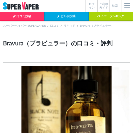
ログ
ご利用
絞り込み検索
検索
イン
ガイド
口コミ投稿
ビルド投稿
ベイパーランキング
スーパーベイパー SUPERVAPER
口コミ
リキッド
Bravura（ブラビュラー）
各条件を指定したら、下の検索ボタンを押してください。お探しの商品が
Bravura（ブラビュラー）の口コミ・評判
よく検索されているワード
見つからない場合データベースに該当の商品がまだ登録されていない可能
性があります。スーパーベイパー運営に
お問い合わせ
いただければ、速や
BI-SO（ビソー）
mtl rda
MTL RDA
かに登録対応させていただきます。
クラプトン
現在の絞り込み条件をすべてクリア
18650
melo
istick
2026
2025
hiliq
TOBACC
MENTHOL(タバコメンソール)