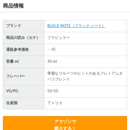
商品情報
ブランド
BLACK NOTE（ブラック ノート）
商品の読み（カナ）
ブラビュラー
通販参考価格
---円
容量 ml
30 ml
華麗なフルーツのヒントのあるプレミアムタ
フレーバー
バコブレンド
VG/PG
50/50
生産国
アメリカ
アマゾンで
購入する！