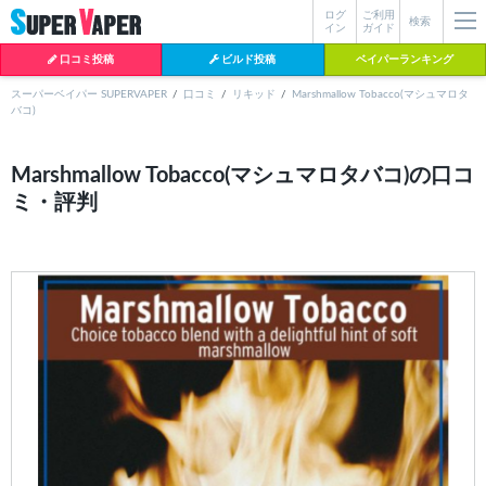
ログ
ご利用
絞り込み検索
検索
イン
ガイド
口コミ投稿
ビルド投稿
ベイパーランキング
スーパーベイパー SUPERVAPER
口コミ
リキッド
Marshmallow Tobacco(マシュマロタ
バコ)
各条件を指定したら、下の検索ボタンを押してください。お探しの商品が
よく検索されているワード
見つからない場合データベースに該当の商品がまだ登録されていない可能
Marshmallow Tobacco(マシュマロタバコ)の口コ
性があります。スーパーベイパー運営に
お問い合わせ
いただければ、速や
ミ・評判
BI-SO（ビソー）
mtl rda
MTL RDA
かに登録対応させていただきます。
クラプトン
現在の絞り込み条件をすべてクリア
18650
melo
istick
2026
2025
hiliq
TOBACC
MENTHOL(タバコメンソール)