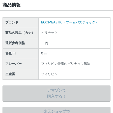
商品情報
ブランド
BOOMBASTIC（ブームバスティック）
商品の読み（カナ）
ピリナッツ
通販参考価格
---円
容量 ml
0 ml
フレーバー
フィリピン特産のピリナッツ風味
生産国
フィリピン
アマゾンで
購入する！
楽天ショップで