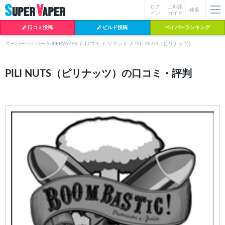
ログ
ご利用
絞り込み検索
検索
イン
ガイド
口コミ投稿
ビルド投稿
ベイパーランキング
スーパーベイパー SUPERVAPER
口コミ
リキッド
PILI NUTS（ピリナッツ）
各条件を指定したら、下の検索ボタンを押してください。お探しの商品が
PILI NUTS（ピリナッツ）の口コミ・評判
よく検索されているワード
見つからない場合データベースに該当の商品がまだ登録されていない可能
性があります。スーパーベイパー運営に
お問い合わせ
いただければ、速や
BI-SO（ビソー）
mtl rda
MTL RDA
かに登録対応させていただきます。
クラプトン
現在の絞り込み条件をすべてクリア
18650
melo
istick
2026
2025
hiliq
TOBACC
MENTHOL(タバコメンソール)