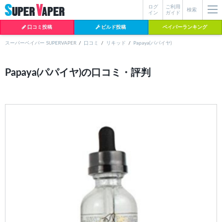
ログ
ご利用
絞り込み検索
検索
イン
ガイド
口コミ投稿
ビルド投稿
ベイパーランキング
スーパーベイパー SUPERVAPER
口コミ
リキッド
Papaya(パパイヤ)
各条件を指定したら、下の検索ボタンを押してください。お探しの商品が
Papaya(パパイヤ)の口コミ・評判
よく検索されているワード
見つからない場合データベースに該当の商品がまだ登録されていない可能
性があります。スーパーベイパー運営に
お問い合わせ
いただければ、速や
BI-SO（ビソー）
mtl rda
MTL RDA
かに登録対応させていただきます。
クラプトン
現在の絞り込み条件をすべてクリア
18650
melo
istick
2026
2025
hiliq
TOBACC
MENTHOL(タバコメンソール)