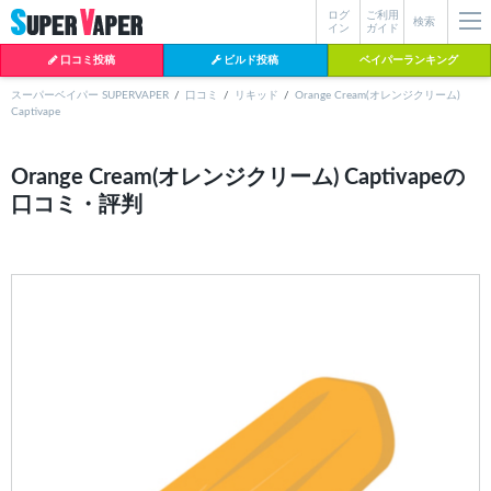
ログ
ご利用
絞り込み検索
検索
イン
ガイド
口コミ投稿
ビルド投稿
ベイパーランキング
スーパーベイパー SUPERVAPER
口コミ
リキッド
Orange Cream(オレンジクリーム)
Captivape
各条件を指定したら、下の検索ボタンを押してください。お探しの商品が
よく検索されているワード
見つからない場合データベースに該当の商品がまだ登録されていない可能
Orange Cream(オレンジクリーム) Captivapeの
性があります。スーパーベイパー運営に
お問い合わせ
いただければ、速や
口コミ・評判
BI-SO（ビソー）
mtl rda
MTL RDA
かに登録対応させていただきます。
クラプトン
現在の絞り込み条件をすべてクリア
18650
melo
2026
istick
2025
hiliq
TOBACC
MENTHOL(タバコメンソール)