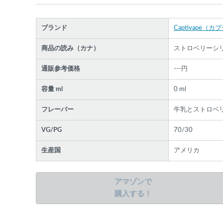
ブランド
Captivape（
商品の読み（カナ）
ストロベリーシ
通販参考価格
---円
各条件を指定したら、下の検索ボタンを押してく
さい。お探しの商品が見つからない場合データベ
容量 ml
0 ml
スに該当の商品がまだ登録されていない可能性が
ります。スーパーベイパー運営に
お問い合わせ
い
フレーバー
牛乳とストロベ
だければ、速やかに登録対応させていただきます
現在の絞り込み条件をすべてクリア
VG/PG
70/30
生産国
アメリカ
アマゾンで
購入する！