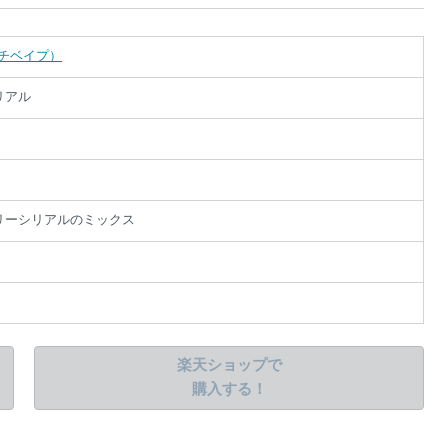
絞り込み検索
カプチベイプ）
リアル
だ
ー
あ
た
リーシリアルのミックス
。
楽天ショップで
購入する！