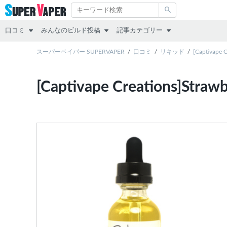
口コミ
みんなのビルド投稿
記事カテゴリー
スターターキット
スーパーベイパー SUPERVAPER
RDA
その他
口コミ
リキッド
[Captivape
MOD（VAPE本体）
RTA
レビュー
[Captivape Creations
アトマイザー
RDTA
リキッド
リキッド
すべて
スターターキット
MOD
アトマイザー
互換機
コラム
POD