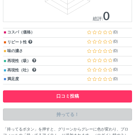
0
総評:
コスパ（価格）
(0)
(0)
リピート性
味の濃さ
(0)
(0)
再現性（吸）
(0)
再現性（吐）
満足度
(0)
口コミ投稿
持ってる！
「持ってるボタン」を押すと、グリーンからグレーに色が変わり、プロ