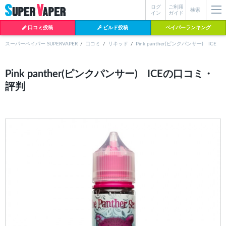
ログ
ご利用
絞り込み検索
検索
イン
ガイド
口コミ投稿
ビルド投稿
ベイパーランキング
スーパーベイパー SUPERVAPER
口コミ
リキッド
Pink panther(ピンクパンサー) ICE
各条件を指定したら、下の検索ボタンを押してください。お探しの商品が
Pink panther(ピンクパンサー) ICEの口コミ・
よく検索されているワード
見つからない場合データベースに該当の商品がまだ登録されていない可能
評判
性があります。スーパーベイパー運営に
お問い合わせ
いただければ、速や
BI-SO（ビソー）
mtl rda
MTL RDA
かに登録対応させていただきます。
クラプトン
現在の絞り込み条件をすべてクリア
18650
melo
istick
2026
2025
hiliq
TOBACC
MENTHOL(タバコメンソール)