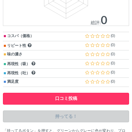
0
総評:
コスパ（価格）
(0)
(0)
リピート性
味の濃さ
(0)
(0)
再現性（吸）
(0)
再現性（吐）
満足度
(0)
口コミ投稿
持ってる！
「持ってるボタン」を押すと、グリーンからグレーに色が変わり、プロ