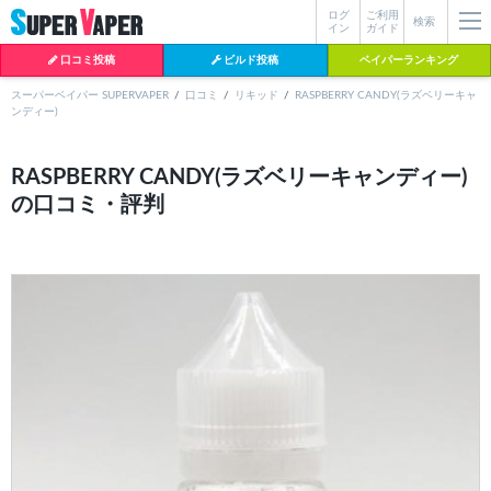
ログ
ご利用
絞り込み検索
検索
イン
ガイド
口コミ投稿
ビルド投稿
ベイパーランキング
スーパーベイパー SUPERVAPER
口コミ
リキッド
RASPBERRY CANDY(ラズベリーキャ
ンディー)
各条件を指定したら、下の検索ボタンを押してください。お探しの商品が
よく検索されているワード
見つからない場合データベースに該当の商品がまだ登録されていない可能
RASPBERRY CANDY(ラズベリーキャンディー)
性があります。スーパーベイパー運営に
お問い合わせ
いただければ、速や
の口コミ・評判
BI-SO（ビソー）
mtl rda
MTL RDA
かに登録対応させていただきます。
クラプトン
現在の絞り込み条件をすべてクリア
18650
melo
istick
2026
2025
hiliq
TOBACC
MENTHOL(タバコメンソール)