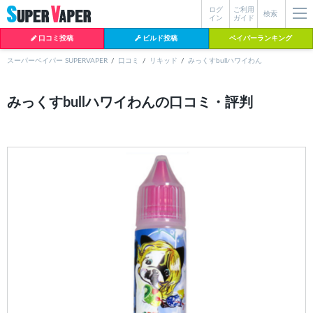
ログ
ご利用
絞り込み検索
検索
イン
ガイド
口コミ投稿
ビルド投稿
ベイパーランキング
スーパーベイパー SUPERVAPER
口コミ
リキッド
みっくすbullハワイわん
各条件を指定したら、下の検索ボタンを押してください。お探しの商品が
みっくすbullハワイわんの口コミ・評判
よく検索されているワード
見つからない場合データベースに該当の商品がまだ登録されていない可能
性があります。スーパーベイパー運営に
お問い合わせ
いただければ、速や
BI-SO（ビソー）
mtl rda
MTL RDA
かに登録対応させていただきます。
クラプトン
現在の絞り込み条件をすべてクリア
18650
melo
istick
2026
2025
hiliq
TOBACC
MENTHOL(タバコメンソール)