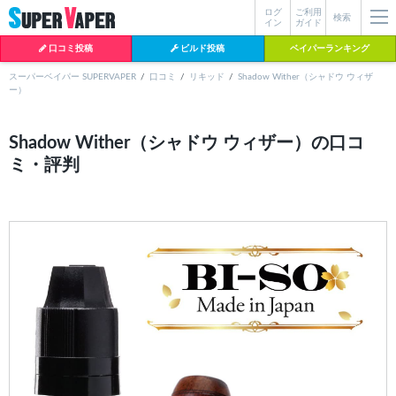
ログ
ご利用
絞り込み検索
検索
イン
ガイド
口コミ投稿
ビルド投稿
ベイパーランキング
スーパーベイパー SUPERVAPER
口コミ
リキッド
Shadow Wither（シャドウ ウィザ
ー）
各条件を指定したら、下の検索ボタンを押してください。お探しの商品が
よく検索されているワード
見つからない場合データベースに該当の商品がまだ登録されていない可能
Shadow Wither（シャドウ ウィザー）の口コ
性があります。スーパーベイパー運営に
お問い合わせ
いただければ、速や
ミ・評判
BI-SO（ビソー）
mtl rda
MTL RDA
かに登録対応させていただきます。
クラプトン
現在の絞り込み条件をすべてクリア
18650
melo
2026
istick
2025
hiliq
TOBACC
MENTHOL(タバコメンソール)