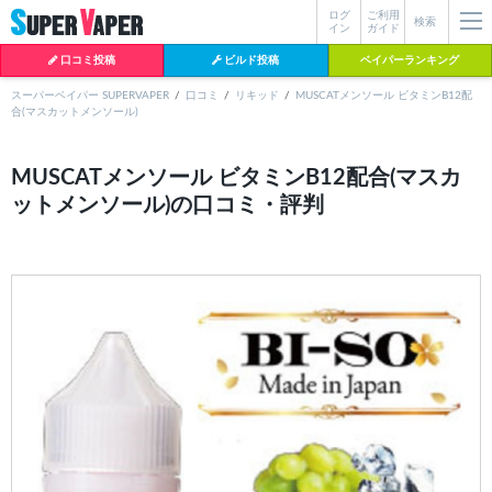
ログ
ご利用
絞り込み検索
検索
イン
ガイド
口コミ投稿
ビルド投稿
ベイパーランキング
スーパーベイパー SUPERVAPER
口コミ
リキッド
MUSCATメンソール ビタミンB12配
合(マスカットメンソール)
各条件を指定したら、下の検索ボタンを押してください。お探しの商品が
よく検索されているワード
見つからない場合データベースに該当の商品がまだ登録されていない可能
MUSCATメンソール ビタミンB12配合(マスカ
性があります。スーパーベイパー運営に
お問い合わせ
いただければ、速や
ットメンソール)の口コミ・評判
BI-SO（ビソー）
mtl rda
MTL RDA
かに登録対応させていただきます。
クラプトン
現在の絞り込み条件をすべてクリア
18650
melo
2026
istick
2025
hiliq
TOBACC
MENTHOL(タバコメンソール)