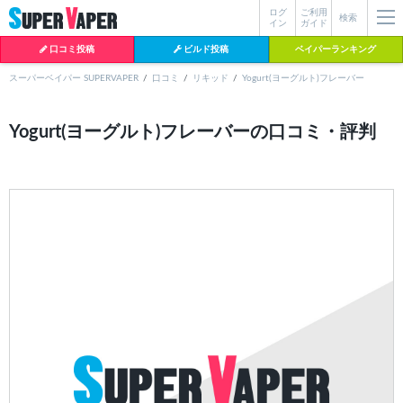
ログ
ご利用
絞り込み検索
検索
イン
ガイド
口コミ投稿
ビルド投稿
ベイパーランキング
スーパーベイパー SUPERVAPER
口コミ
リキッド
Yogurt(ヨーグルト)フレーバー
各条件を指定したら、下の検索ボタンを押してください。お探しの商品が
Yogurt(ヨーグルト)フレーバーの口コミ・評判
よく検索されているワード
見つからない場合データベースに該当の商品がまだ登録されていない可能
性があります。スーパーベイパー運営に
お問い合わせ
いただければ、速や
BI-SO（ビソー）
mtl rda
MTL RDA
かに登録対応させていただきます。
クラプトン
現在の絞り込み条件をすべてクリア
18650
melo
istick
2026
2025
hiliq
TOBACC
MENTHOL(タバコメンソール)