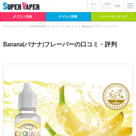
ログ
ご利用
絞り込み検索
検索
イン
ガイド
口コミ投稿
ビルド投稿
ベイパーランキング
スーパーベイパー SUPERVAPER
口コミ
リキッド
Banana(バナナ)フレーバー
各条件を指定したら、下の検索ボタンを押してください。お探しの商品が
Banana(バナナ)フレーバーの口コミ・評判
よく検索されているワード
見つからない場合データベースに該当の商品がまだ登録されていない可能
性があります。スーパーベイパー運営に
お問い合わせ
いただければ、速や
BI-SO（ビソー）
mtl rda
MTL RDA
かに登録対応させていただきます。
クラプトン
現在の絞り込み条件をすべてクリア
18650
melo
istick
2026
2025
hiliq
TOBACC
MENTHOL(タバコメンソール)