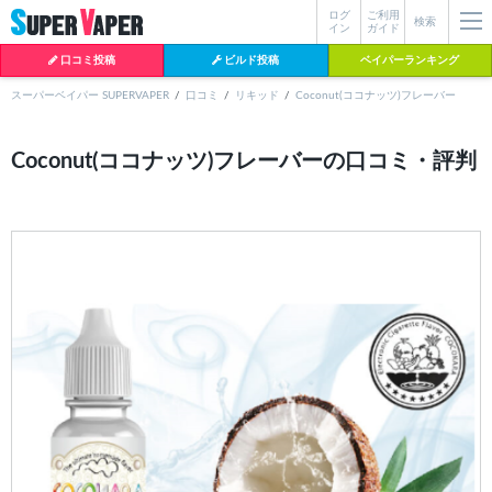
ログ
ご利用
絞り込み検索
検索
イン
ガイド
口コミ投稿
ビルド投稿
ベイパーランキング
スーパーベイパー SUPERVAPER
口コミ
リキッド
Coconut(ココナッツ)フレーバー
各条件を指定したら、下の検索ボタンを押してください。お探しの商品が
Coconut(ココナッツ)フレーバーの口コミ・評判
よく検索されているワード
見つからない場合データベースに該当の商品がまだ登録されていない可能
性があります。スーパーベイパー運営に
お問い合わせ
いただければ、速や
BI-SO（ビソー）
mtl rda
MTL RDA
かに登録対応させていただきます。
クラプトン
現在の絞り込み条件をすべてクリア
18650
melo
2026
istick
2025
hiliq
TOBACC
MENTHOL(タバコメンソール)