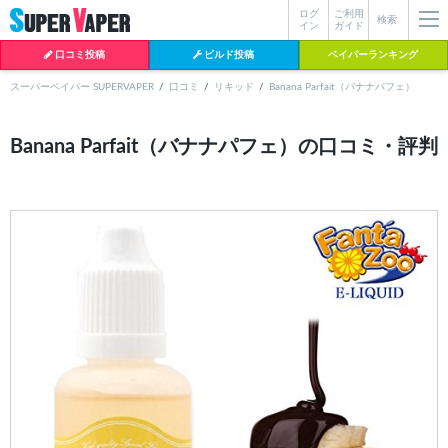
ログ
ご利用
絞り込み検索
検索
イン
ガイド
口コミ投稿
ビルド投稿
ベイパーランキング
スーパーベイパー SUPERVAPER
口コミ
リキッド
Banana Parfait（バナナパフェ）
各条件を指定したら、下の検索ボタンを押してください。お探しの商品が
Banana Parfait（バナナパフェ）の口コミ・評判
よく検索されているワード
見つからない場合データベースに該当の商品がまだ登録されていない可能
性があります。スーパーベイパー運営に
お問い合わせ
いただければ、速や
BI-SO（ビソー）
mtl rda
MTL RDA
かに登録対応させていただきます。
クラプトン
現在の絞り込み条件をすべてクリア
18650
melo
2026
istick
2025
hiliq
TOBACC
MENTHOL(タバコメンソール)