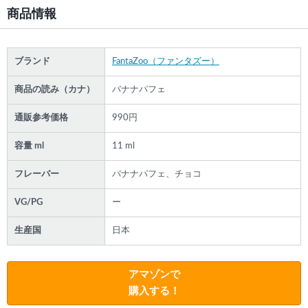
商品情報
ブランド
FantaZoo（ファンタズー）
商品の読み（カナ）
バナナパフェ
通販参考価格
990円
容量 ml
11 ml
フレーバー
バナナパフェ、チョコ
VG/PG
ー
生産国
日本
アマゾンで
購入する！