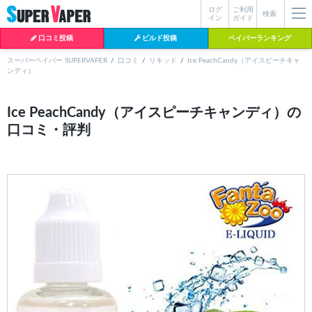
ログ
ご利用
絞り込み検索
検索
イン
ガイド
口コミ投稿
ビルド投稿
ベイパーランキング
スーパーベイパー SUPERVAPER
口コミ
リキッド
Ice PeachCandy（アイスピーチキャ
ンディ）
各条件を指定したら、下の検索ボタンを押してください。お探しの商品が
よく検索されているワード
見つからない場合データベースに該当の商品がまだ登録されていない可能
Ice PeachCandy（アイスピーチキャンディ）の
性があります。スーパーベイパー運営に
お問い合わせ
いただければ、速や
口コミ・評判
BI-SO（ビソー）
mtl rda
MTL RDA
かに登録対応させていただきます。
クラプトン
現在の絞り込み条件をすべてクリア
18650
melo
2026
istick
2025
hiliq
TOBACC
MENTHOL(タバコメンソール)