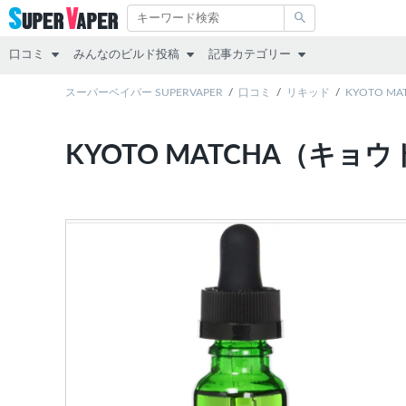
口コミ
みんなのビルド投稿
記事カテゴリー
スターターキット
スーパーベイパー SUPERVAPER
RDA
その他
口コミ
リキッド
KYOTO M
MOD（VAPE本体）
RTA
レビュー
KYOTO MATCHA（キ
アトマイザー
RDTA
リキッド
リキッド
すべて
スターターキット
MOD
アトマイザー
互換機
コラム
POD