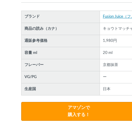
ブランド
Fusion Jui
商品の読み（カナ）
キョウトマッチ
各条件を指定したら、下の検索ボタンを押してく
通販参考価格
1,980円
さい。お探しの商品が見つからない場合データベ
スに該当の商品がまだ登録されていない可能性が
容量 ml
20 ml
ります。スーパーベイパー運営に
お問い合わせ
い
だければ、速やかに登録対応させていただきます
フレーバー
京都抹茶
現在の絞り込み条件をすべてクリア
VG/PG
ー
生産国
日本
アマゾンで
購入する！