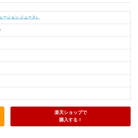
絞り込み検索
ce（フュージョン ジュース）
ャ
だ
ー
あ
た
。
楽天ショップで
購入する！