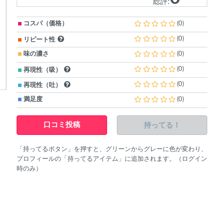
総評:
コスパ（価格）
(0)
(0)
リピート性
味の濃さ
(0)
(0)
再現性（吸）
(0)
再現性（吐）
満足度
(0)
持ってる！
口コミ投稿
「持ってるボタン」を押すと、グリーンからグレーに色が変わり、
プロフィールの「持ってるアイテム」に追加されます。（ログイン
時のみ）