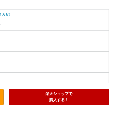
絞り込み検索
カミカゼ）
ン
だ
ー
あ
た
。
楽天ショップで
購入する！