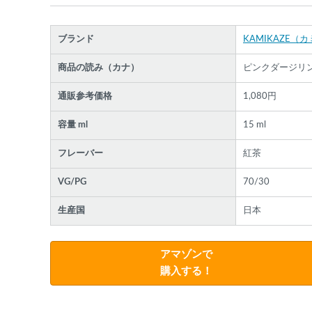
ブランド
KAMIKAZE（
商品の読み（カナ）
ピンクダージリ
各条件を指定したら、下の検索ボタンを押してく
通販参考価格
1,080円
さい。お探しの商品が見つからない場合データベ
スに該当の商品がまだ登録されていない可能性が
容量 ml
15 ml
ります。スーパーベイパー運営に
お問い合わせ
い
だければ、速やかに登録対応させていただきます
フレーバー
紅茶
現在の絞り込み条件をすべてクリア
VG/PG
70/30
生産国
日本
アマゾンで
購入する！