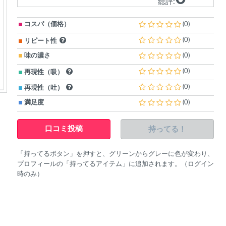
総評:
コスパ（価格）
(0)
(0)
リピート性
味の濃さ
(0)
(0)
再現性（吸）
(0)
再現性（吐）
満足度
(0)
持ってる！
口コミ投稿
「持ってるボタン」を押すと、グリーンからグレーに色が変わり、
プロフィールの「持ってるアイテム」に追加されます。（ログイン
時のみ）