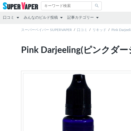
口コミ
みんなのビルド投稿
記事カテゴリー
スターターキット
スーパーベイパー SUPERVAPER
RDA
その他
口コミ
リキッド
Pink Darj
MOD（VAPE本体）
RTA
レビュー
Pink Darjeeling(ピ
アトマイザー
RDTA
リキッド
リキッド
すべて
スターターキット
MOD
アトマイザー
互換機
コラム
POD