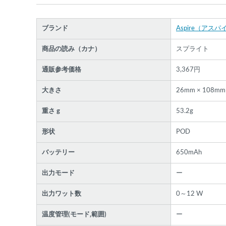
ブランド
Aspire（アスパ
商品の読み（カナ）
スプライト
通販参考価格
3,367円
大きさ
26mm × 108mm
重さ g
53.2g
形状
POD
バッテリー
650mAh
各条件を指定したら、下の検索ボタンを押してく
さい。お探しの商品が見つからない場合データベ
出力モード
ー
スに該当の商品がまだ登録されていない可能性が
ります。スーパーベイパー運営に
お問い合わせ
い
出力ワット数
0～12 W
だければ、速やかに登録対応させていただきます
現在の絞り込み条件をすべてクリア
温度管理(モード‚範囲)
ー