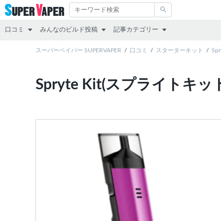
口コミ
みんなのビルド投稿
記事カテゴリー
スターターキット
スーパーベイパー SUPERVAPER
RDA
その他
口コミ
スターターキット
Sp
MOD（VAPE本体）
RTA
レビュー
Spryte Kit(スプライト
アトマイザー
RDTA
リキッド
リキッド
すべて
スターターキット
MOD
アトマイザー
互換機
コラム
POD