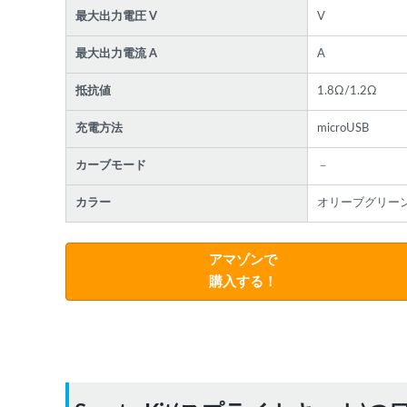
最大出力電圧 V
V
最大出力電流 A
A
抵抗値
1.8Ω/1.2Ω
充電方法
microUSB
カーブモード
－
カラー
オリーブグリー
アマゾンで
購入する！