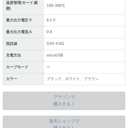
温度管理(モード‚範
100-300℃
囲)
最大出力電圧 V
8.5 V
最大出力電流 A
0 A
抵抗値
0.05-4.0Ω
充電方法
microUSB
カーブモード
ー
カラー
ブラック、ホワイト、ブラウン
アマゾンで
購入する！
楽天ショップで