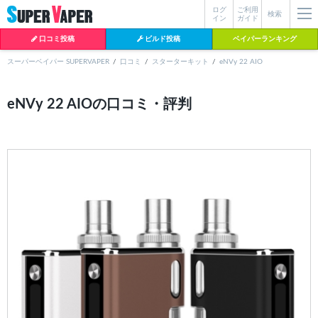
ログ
ご利用
絞り込み検索
検索
イン
ガイド
口コミ投稿
ビルド投稿
ベイパーランキング
スーパーベイパー SUPERVAPER
口コミ
スターターキット
eNVy 22 AIO
各条件を指定したら、下の検索ボタンを押してください。お探しの商品が
eNVy 22 AIOの口コミ・評判
よく検索されているワード
見つからない場合データベースに該当の商品がまだ登録されていない可能
性があります。スーパーベイパー運営に
お問い合わせ
いただければ、速や
BI-SO（ビソー）
mtl rda
MTL RDA
かに登録対応させていただきます。
クラプトン
現在の絞り込み条件をすべてクリア
18650
melo
istick
2026
2025
hiliq
TOBACC
MENTHOL(タバコメンソール)