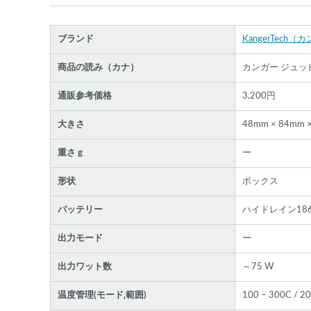
ブランド
KangerTech
商品の読み（カナ）
カンガー ジュッ
通販参考価格
3,200円
大きさ
48mm × 84mm 
重さ g
ー
形状
ボックス
バッテリー
ハイドレイン18
各条件を指定したら、下の検索ボタンを押してく
さい。お探しの商品が見つからない場合データベ
出力モード
ー
スに該当の商品がまだ登録されていない可能性が
ります。スーパーベイパー運営に
お問い合わせ
い
出力ワット数
～75 W
だければ、速やかに登録対応させていただきます
現在の絞り込み条件をすべてクリア
温度管理(モード‚範囲)
100 – 300C / 2