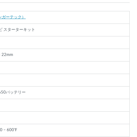
（カンガーテック）
ピ スターターキット
× 22mm
絞り込み検索
650バッテリー
だ
ー
あ
た
。
00 – 600℉