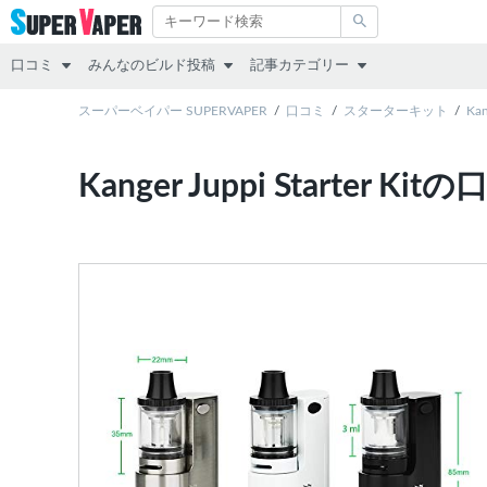
口コミ
みんなのビルド投稿
記事カテゴリー
スターターキット
スーパーベイパー SUPERVAPER
RDA
その他
口コミ
スターターキット
Kan
MOD（VAPE本体）
RTA
レビュー
Kanger Juppi Starter K
アトマイザー
RDTA
リキッド
リキッド
すべて
スターターキット
MOD
アトマイザー
互換機
コラム
POD