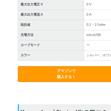
最大出力電圧 V
0 V
最大出力電流 A
0 A
抵抗値
0.1 – 2.5ohm
充電方法
microUSB
カーブモード
ー
カラー
シルバー、ホワ
アマゾンで
購入する！