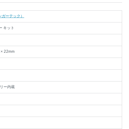
（カンガーテック）
ー キット
 × 22mm
絞り込み検索
テリー内蔵
だ
ー
あ
た
。