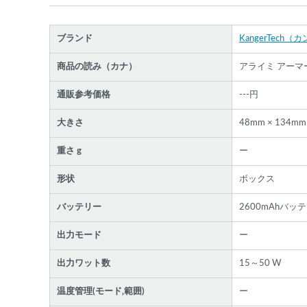
ブランド
KangerTech
商品の読み（カナ）
アライミ アーマ
通販参考価格
---円
大きさ
48mm × 134mm
重さ g
ー
形状
ボックス
バッテリー
2600mAhバッ
各条件を指定したら、下の検索ボタンを押してく
さい。お探しの商品が見つからない場合データベ
出力モード
ー
スに該当の商品がまだ登録されていない可能性が
ります。スーパーベイパー運営に
お問い合わせ
い
出力ワット数
15～50 W
だければ、速やかに登録対応させていただきます
現在の絞り込み条件をすべてクリア
温度管理(モード‚範囲)
ー