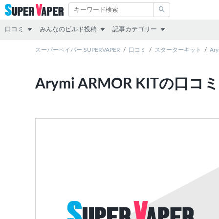
口コミ
みんなのビルド投稿
記事カテゴリー
スターターキット
スーパーベイパー SUPERVAPER
RDA
その他
口コミ
スターターキット
Ar
MOD（VAPE本体）
RTA
レビュー
Arymi ARMOR KITの口
アトマイザー
RDTA
リキッド
リキッド
すべて
スターターキット
MOD
アトマイザー
互換機
コラム
POD