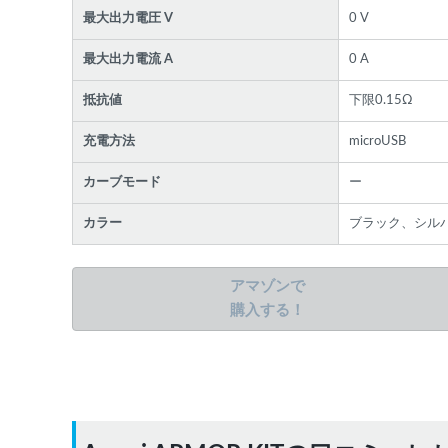
最大出力電圧 V
0 V
最大出力電流 A
0 A
抵抗値
下限0.15Ω
充電方法
microUSB
カーブモード
ー
カラー
ブラック、シル
アマゾンで
購入する！