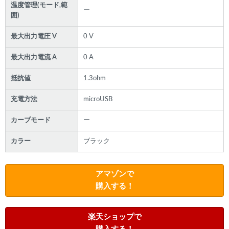
温度管理(モード‚範
ー
囲)
最大出力電圧 V
0 V
最大出力電流 A
0 A
抵抗値
1.3ohm
充電方法
microUSB
カーブモード
ー
カラー
ブラック
アマゾンで
購入する！
楽天ショップで