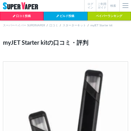
ログ
ご利用
絞り込み検索
検索
イン
ガイド
口コミ投稿
ビルド投稿
ベイパーランキング
スーパーベイパー SUPERVAPER
口コミ
スターターキット
myJET Starter kit
各条件を指定したら、下の検索ボタンを押してください。お探しの商品が
myJET Starter kitの口コミ・評判
よく検索されているワード
見つからない場合データベースに該当の商品がまだ登録されていない可能
性があります。スーパーベイパー運営に
お問い合わせ
いただければ、速や
BI-SO（ビソー）
mtl rda
MTL RDA
かに登録対応させていただきます。
クラプトン
現在の絞り込み条件をすべてクリア
18650
melo
2026
istick
2025
hiliq
TOBACC
MENTHOL(タバコメンソール)