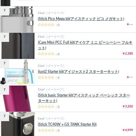
7
Eleaf（イーリーフ）
iStick Pico Mega kit(アイスティック ピコ メガキット)
￥---
：0
Eleaf（イーリーフ）
7
iCare Mini PCC Full kit(アイケア ミニ ピーシーシー フルキ
ット)
￥2,380
：0
7
Eleaf（イーリーフ）
ijust2 Starter kit(アイジャスト2 スターターキット)
￥---
：0
Eleaf（イーリーフ）
7
iStick basic Starter kit(アイスティック ベーシック スター
ターキット)
￥3,200
：0
7
Eleaf（イーリーフ）
iStick TC40W＋GS TANK Starter Kit
￥4,999
：0