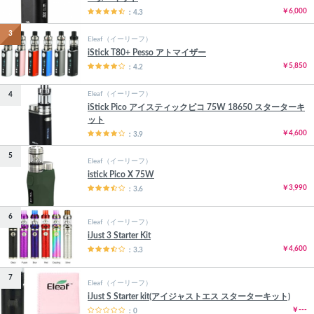
￥6,000
：4.3
3
Eleaf（イーリーフ）
iStick T80+ Pesso アトマイザー
￥5,850
：4.2
Eleaf（イーリーフ）
4
iStick Pico アイスティックピコ 75W 18650 スターターキ
ット
￥4,600
：3.9
5
Eleaf（イーリーフ）
istick Pico X 75W
￥3,990
：3.6
6
Eleaf（イーリーフ）
iJust 3 Starter Kit
￥4,600
：3.3
7
Eleaf（イーリーフ）
iJust S Starter kit(アイジャストエス スターターキット)
￥---
：0