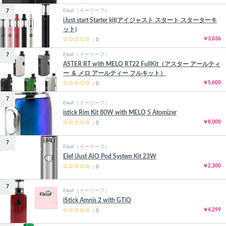
Eleaf（イーリーフ）
7
iJust start Starter kit(アイジャスト スタート スターターキ
ット)
￥3,036
：0
Eleaf（イーリーフ）
7
ASTER RT with MELO RT22 FullKit（アスター アールティ
ー ＆ メロ アールティー フルキット）
￥5,600
：0
7
Eleaf（イーリーフ）
istick Rim Kit 80W with MELO 5 Atomizer
￥8,000
：0
7
Eleaf（イーリーフ）
Elef iJust AIO Pod System Kit 23W
￥2,300
：0
7
Eleaf（イーリーフ）
iStick Amnis 2 with GTiO
￥4,299
：0