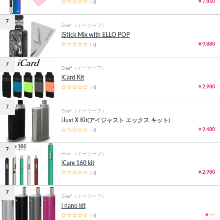
￥7,850
：0
7
Eleaf（イーリーフ）
iStick Mix with ELLO POP
￥9,880
：0
7
Eleaf（イーリーフ）
iCard Kit
￥2,980
：0
7
Eleaf（イーリーフ）
iJust X Kit(アイジャスト エックス キット)
￥2,480
：0
7
Eleaf（イーリーフ）
iCare 160 kit
￥2,980
：0
7
Eleaf（イーリーフ）
i nano kit
￥---
：0