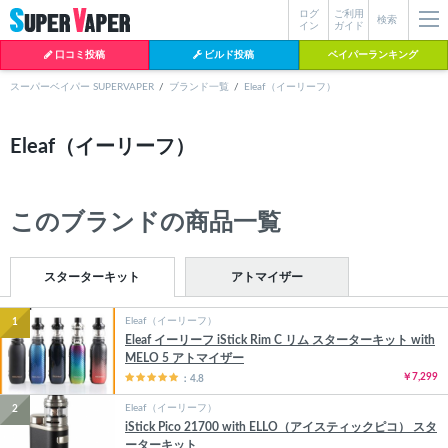
ログ
ご利用
絞り込み検索
検索
イン
ガイド
口コミ投稿
ビルド投稿
ベイパーランキング
スーパーベイパー SUPERVAPER
ブランド一覧
Eleaf（イーリーフ）
各条件を指定したら、下の検索ボタンを押してください。お探しの商品が
Eleaf（イーリーフ）
よく検索されているワード
見つからない場合データベースに該当の商品がまだ登録されていない可能
性があります。スーパーベイパー運営に
お問い合わせ
いただければ、速や
BI-SO（ビソー）
mtl rda
MTL RDA
かに登録対応させていただきます。
クラプトン
現在の絞り込み条件をすべてクリア
このブランドの商品一覧
18650
melo
2026
istick
2025
hiliq
TOBACC
MENTHOL(タバコメンソール)
スターターキット
アトマイザー
Eleaf（イーリーフ）
1
Eleaf イーリーフ iStick Rim C リム スターターキット with
MELO 5 アトマイザー
￥7,299
：4.8
Eleaf（イーリーフ）
2
iStick Pico 21700 with ELLO（アイスティックピコ） スタ
ーターキット