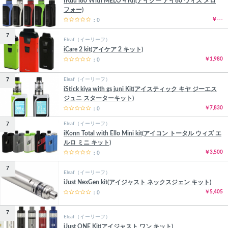
IKuu i80 With MELO 4 Kit(アイクー アイ80 ウィズ メロ
フォー)
￥---
：0
7
Eleaf（イーリーフ）
iCare 2 kit(アイケア 2 キット)
￥1,980
：0
Eleaf（イーリーフ）
7
iStick kiya with gs juni Kit(アイスティック キヤ ジーエス
ジュニ スターターキット)
￥7,830
：0
Eleaf（イーリーフ）
7
iKonn Total with Ello Mini kit(アイコン トータル ウィズ エ
ルロ ミニ キット)
￥3,500
：0
7
Eleaf（イーリーフ）
iJust NexGen kit(アイジャスト ネックスジェン キット)
￥5,405
：0
7
Eleaf（イーリーフ）
iJust ONE Kit(アイジャスト ワン キット)