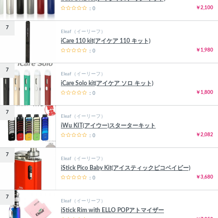
￥2,100
：0
7
Eleaf（イーリーフ）
iCare 110 kit(アイケア 110 キット)
￥1,980
：0
7
Eleaf（イーリーフ）
iCare Solo kit(アイケア ソロ キット)
￥1,800
：0
7
Eleaf（イーリーフ）
iWu KIT(アイウー)スターターキット
￥2,082
：0
7
Eleaf（イーリーフ）
iStick Pico Baby Kit(アイスティックピコベイビー)
￥3,680
：0
7
Eleaf（イーリーフ）
iStick Rim with ELLO POPアトマイザー