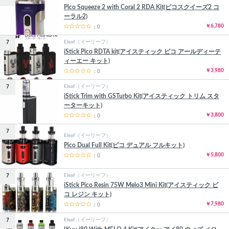
Pico Squeeze 2 with Coral 2 RDA Kit(ピコスクイーズ2 コ
ーラル2)
￥6,780
：0
Eleaf（イーリーフ）
7
iStick Pico RDTA kit(アイスティック ピコ アールディーテ
ィーエー キット)
￥3,980
：0
Eleaf（イーリーフ）
7
iStick Trim with GSTurbo Kit(アイスティック トリム スタ
ーターキット)
￥3,800
：0
7
Eleaf（イーリーフ）
Pico Dual Full Kit(ピコ デュアル フルキット)
￥5,800
：0
Eleaf（イーリーフ）
7
iStick Pico Resin 75W Melo3 Mini Kit(アイスティック ピ
コ レジン キット)
￥7,980
：0
Eleaf（イーリーフ）
7