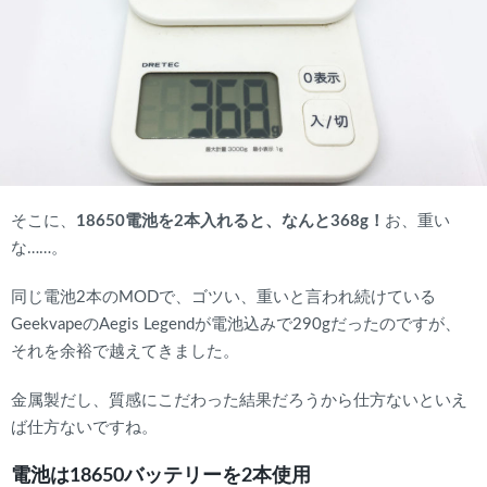
そこに、
18650電池を2本入れると、なんと368g！
お、重い
な……。
同じ電池2本のMODで、ゴツい、重いと言われ続けている
GeekvapeのAegis Legendが電池込みで290gだったのですが、
それを余裕で越えてきました。
金属製だし、質感にこだわった結果だろうから仕方ないといえ
ば仕方ないですね。
電池は18650バッテリーを2本使用