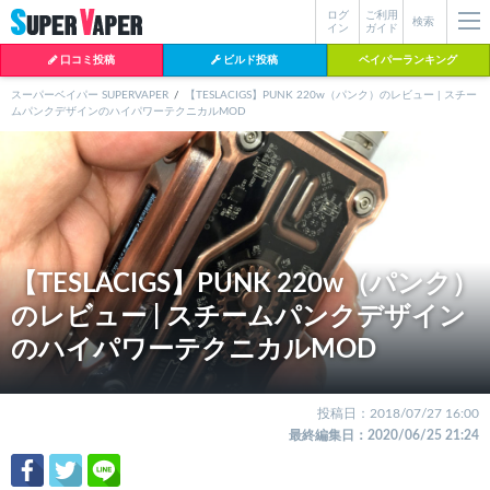
ログ
ご利用
絞り込み検索
検索
イン
ガイド
口コミ投稿
ビルド投稿
ベイパーランキング
スーパーベイパー SUPERVAPER
【TESLACIGS】PUNK 220w（パンク）のレビュー | スチー
ムパンクデザインのハイパワーテクニカルMOD
各条件を指定したら、下の検索ボタンを押してください。お探しの商品が
よく検索されているワード
見つからない場合データベースに該当の商品がまだ登録されていない可能
性があります。スーパーベイパー運営に
お問い合わせ
いただければ、速や
BI-SO（ビソー）
mtl rda
MTL RDA
かに登録対応させていただきます。
クラプトン
現在の絞り込み条件をすべてクリア
18650
melo
istick
2026
2025
hiliq
TOBACC
【TESLACIGS】PUNK 220w（パンク）
MENTHOL(タバコメンソール)
のレビュー | スチームパンクデザイン
のハイパワーテクニカルMOD
投稿日：2018/07/27 16:00
最終編集日：
2020/06/25 21:24