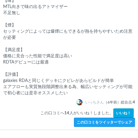
【味】
MTL向きで味の出るアトマイザー
不足無し
【煙】
セッティングによっては爆煙にもできるが熱を持ちやすいため注意
が必要
【満足度】
価格に見合った性能で満足度は高い
RDTAデビューには最適
【評価】
galaxies RDAと同じくデッキにクビレがあらビルドが簡単
エアフローも実質無段階調整出来る為、幅広いセッティングが可能
で初心者には是非オススメしたい
いっちさん
（6年前）
総合点:
4
いいね！
この口コミへ
14
人がいいね！しました。
この口コミをツイッターでシェア