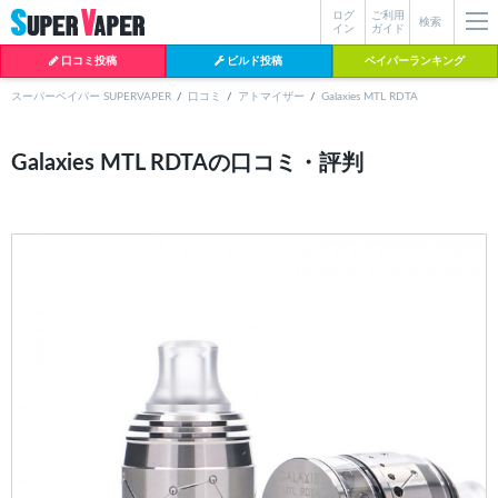
ログ
ご利用
絞り込み検索
検索
イン
ガイド
口コミ投稿
ビルド投稿
ベイパーランキング
スーパーベイパー SUPERVAPER
口コミ
アトマイザー
Galaxies MTL RDTA
各条件を指定したら、下の検索ボタンを押してください。お探しの商品が
Galaxies MTL RDTAの口コミ・評判
よく検索されているワード
見つからない場合データベースに該当の商品がまだ登録されていない可能
性があります。スーパーベイパー運営に
お問い合わせ
いただければ、速や
BI-SO（ビソー）
mtl rda
MTL RDA
かに登録対応させていただきます。
クラプトン
現在の絞り込み条件をすべてクリア
18650
melo
2026
istick
2025
hiliq
TOBACC
MENTHOL(タバコメンソール)